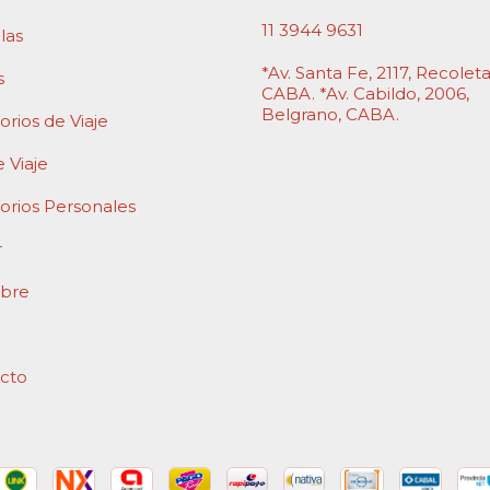
11 3944 9631
las
*Av. Santa Fe, 2117, Recoleta
s
CABA. *Av. Cabildo, 2006,
Belgrano, CABA.
rios de Viaje
e Viaje
orios Personales
r
ibre
cto