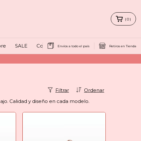
(
0
)
bre
SALE
Contacto
Envíos a todo el país
Retiros en Tienda
Filtrar
Ordenar
bajo. Calidad y diseño en cada modelo.