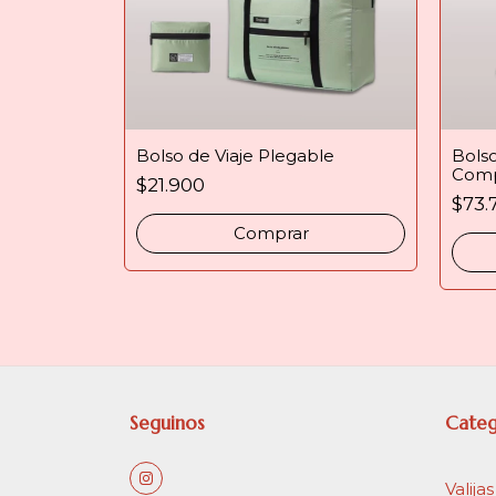
Bolso de Viaje Plegable
Bolso
Comp
$21.900
$73.
Comprar
Seguinos
Categ
Valijas