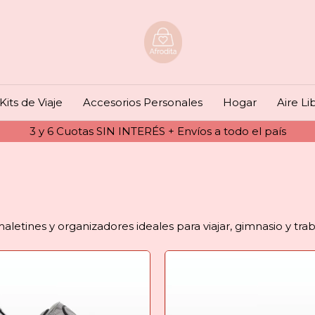
Kits de Viaje
Accesorios Personales
Hogar
Aire Li
3 y 6 Cuotas SIN INTERÉS + Envíos a todo el país
etines y organizadores ideales para viajar, gimnasio y tra