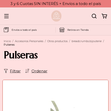
3 y 6 Cuotas SIN INTERÉS + Envíos a todo el país
Envíos a todo el país
Retiros en Tienda
Inicio
/
Accesorios Personales
/
Otros productos
/
breadcrumbs.bijouterie
/
Pulseras
Pulseras
Filtrar
Ordenar