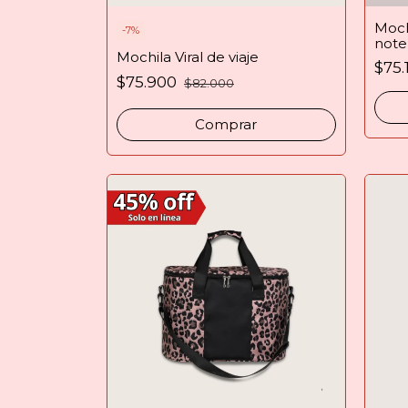
Moch
-
7
%
note
Mochila Viral de viaje
$75.
$75.900
$82.000
Comprar