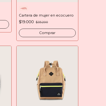
-
46
%
Cartera de mujer en ecocuero
$19.000
$35.200
Comprar