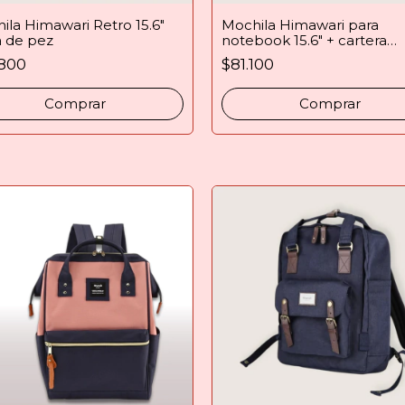
ila Himawari Retro 15.6″
Mochila Himawari para
 de pez
notebook 15.6″ + cartera
bandolera
.800
$81.100
Comprar
Comprar