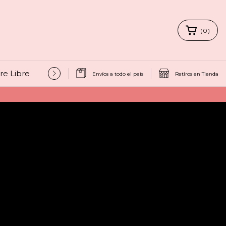
(
0
)
ire Libre
SALE
Contacto
Envíos a todo el país
Retiros en Tienda