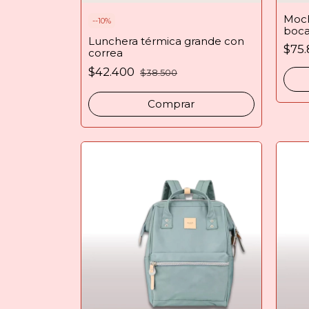
Moch
-
-10
%
boca
Lunchera térmica grande con
$75
correa
$42.400
$38.500
Comprar